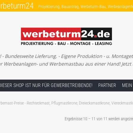
erbeturm24
Projektierung, Bauantrag, Werbeturm-Bau, Werbeanlagenfe
Projektierung, Bauantrag, Werbeturm-Bau, Werbea
- Bundesweite Lieferung. - Eigene Produktion - u. Montagete
ler Werbeanlagen- und Werbemastbau aus einer Hand! Jetzt
DIESER SHOP IST NUR FÜR GEWERBETREIBENDE!
PARTNER
MEIN
bemast-Preise - Rechteckmast, Pflugmastkrone, Dreiecksmastkrone, Viereckmast
Ergebnisse 10 – 11 von 11 werden angezei