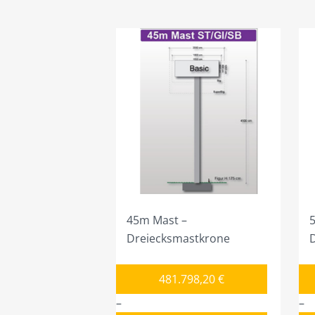
45m Mast –
Dreiecksmastkrone
481.798,20
€
–
–