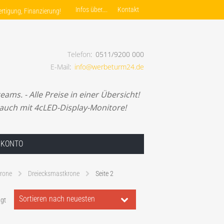
Infos über….
Kontakt
rtigung, Finanzierung!
Telefon
0511/9200 000
E-Mail
info@werbeturm24.de
nlagenfertigung, Finanzierung!
ams. - Alle Preise in einer Übersicht!
 auch mit 4cLED-Display-Monitore!
 KONTO
krone
Dreiecksmastkrone
Seite 2
Nach
gt
neuesten