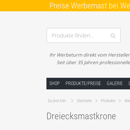
Preise Werbemast bei W
Produkte finden…
Ihr Werbeturm direkt vom Hersteller! 
Seit über 35 Jahren professionel
Springe zum Inhalt
SHOP
PRODUKTE/PREISE
GALERIE
Du bist hier:
Startseite
Produkte
Wer
Dreiecksmastkrone