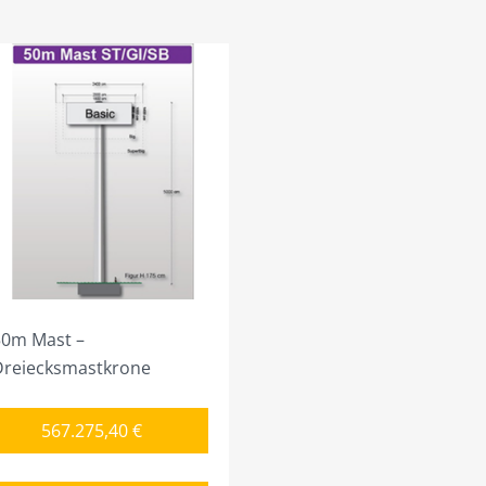
50m Mast –
Dreiecksmastkrone
567.275,40
€