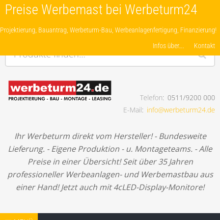
Preise Werbemast bei Werbeturm24
Projektierung, Bauantrag, Werbeturm-Bau, Werbeanlagenfertigung, Finanzierung!
Infos über….
Kontakt
Produkte finden…
Telefon
0511/9200 000
Projektierung, Bauantrag, Werbeturm-Bau,
E-Mail
info@werbeturm24.de
Werbeanlagenfertigung, Finanzierung!
Ihr Werbeturm direkt vom Hersteller! - Bundesweite
Lieferung. - Eigene Produktion - u. Montageteams. - Alle
Preise in einer Übersicht! Seit über 35 Jahren
professioneller Werbeanlagen- und Werbemastbau aus
einer Hand! Jetzt auch mit 4cLED-Display-Monitore!