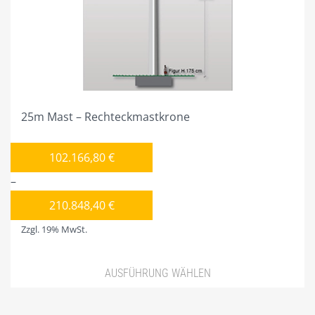
auf
der
Produktseite
gewählt
werden
25m Mast – Rechteckmastkrone
102.166,80
€
–
210.848,40
€
Zzgl. 19% MwSt.
AUSFÜHRUNG WÄHLEN
Dieses
Produkt