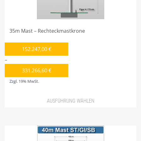
Produktseite
gewählt
werden
35m Mast – Rechteckmastkrone
152.247,00
€
–
331.266,60
€
Zzgl. 19% MwSt.
AUSFÜHRUNG WÄHLEN
Dieses
Produkt
weist
mehrere