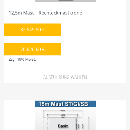
25M MAST
12,5m Mast – Rechteckmastkrone
30M MAST
35M MAST
32.649,60
€
40M MAST
–
76.620,60
€
45M MAST
Zzgl. 19% MwSt.
50M MAST
GALERIE
AUSFÜHRUNG WÄHLEN
DIESER SHOP IST NUR FÜR GEWERBETREIBENDE!
Dieses
Produkt
PARTNER
weist
PLZ 0
mehrere
Varianten
PLZ 1
auf.