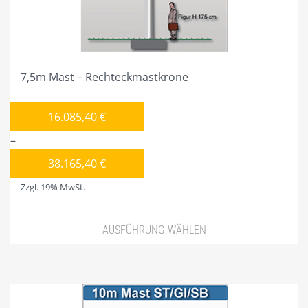
40M MAST
45M MAST
7,5m Mast – Rechteckmastkrone
50M MAST
PFLUGMASTKRONE
16.085,40
€
7,5M MAST
–
38.165,40
€
10M MAST
Zzgl. 19% MwSt.
12,5M MAST
15M MAST
AUSFÜHRUNG WÄHLEN
20M MAST
Dieses
Produkt
25M MAST
weist
30M MAST
mehrere