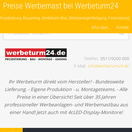
Preise Werbemast bei Werbeturm24
Projektierung, Bauantrag, Werbeturm-Bau, Werbeanlagenfertigung, Finanzierung!
Infos über….
Kontakt
Produkte finden…
Telefon
0511/9200 000
Projektierung, Bauantrag, Werbeturm-Bau,
E-Mail
info@werbeturm24.de
Werbeanlagenfertigung, Finanzierung!
Ihr Werbeturm direkt vom Hersteller! - Bundesweite
Lieferung. - Eigene Produktion - u. Montageteams. - Alle
Preise in einer Übersicht! Seit über 35 Jahren
professioneller Werbeanlagen- und Werbemastbau aus
einer Hand! Jetzt auch mit 4cLED-Display-Monitore!