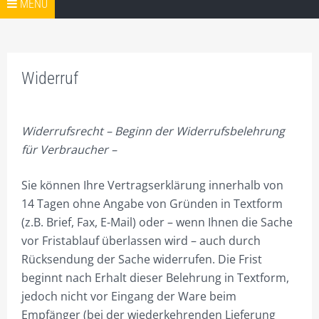
Springe zum Inhalt
SHOP
MENÜ
PRODUKTE/PREISE
ÜBERSICHT PREISE FÜR STAHL-WERBEMASTEN
Widerruf
RECHTECKMASTKRONE
7,5M MAST
Widerrufsrecht
– Beginn der Widerrufsbelehrung
10M MAST
für Verbraucher –
12,5M MAST
Sie können Ihre Vertragserklärung innerhalb von
14 Tagen ohne Angabe von Gründen in Textform
15M MAST
(z.B. Brief, Fax, E-Mail) oder – wenn Ihnen die Sache
20M MAST
vor Fristablauf überlassen wird – auch durch
Rücksendung der Sache widerrufen. Die Frist
25M MAST
beginnt nach Erhalt dieser Belehrung in Textform,
30M MAST
jedoch nicht vor Eingang der Ware beim
Empfänger (bei der wiederkehrenden Lieferung
35M MAST