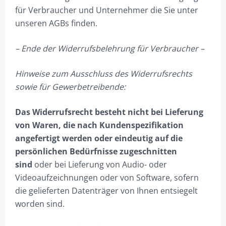
25M MAST
für Verbraucher und Unternehmer die Sie unter
unseren AGBs finden.
30M MAST
35M MAST
– Ende der Widerrufsbelehrung für Verbraucher –
40M MAST
Hinweise zum Ausschluss des Widerrufsrechts
sowie für Gewerbetreibende:
45M MAST
50M MAST
Das Widerrufsrecht besteht nicht bei Lieferung
von Waren, die nach Kundenspezifikation
GALERIE
angefertigt werden oder eindeutig auf die
DIESER SHOP IST NUR FÜR GEWERBETREIBENDE!
persönlichen Bedürfnisse zugeschnitten
sind
oder bei Lieferung von Audio- oder
PARTNER
Videoaufzeichnungen oder von Software, sofern
PLZ 0
die gelieferten Datenträger von Ihnen entsiegelt
worden sind.
PLZ 1