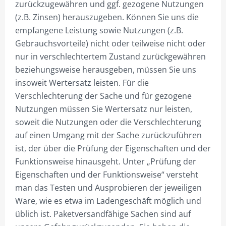
zurückzugewähren und ggf. gezogene Nutzungen
35M MAST
(z.B. Zinsen) herauszugeben. Können Sie uns die
empfangene Leistung sowie Nutzungen (z.B.
40M MAST
Gebrauchsvorteile) nicht oder teilweise nicht oder
45M MAST
nur in verschlechtertem Zustand zurückgewähren
beziehungsweise herausgeben, müssen Sie uns
50M MAST
insoweit Wertersatz leisten. Für die
Verschlechterung der Sache und für gezogene
DREIECKMASTKRONE
Nutzungen müssen Sie Wertersatz nur leisten,
7,5M MAST
soweit die Nutzungen oder die Verschlechterung
auf einen Umgang mit der Sache zurückzuführen
10M MAST
ist, der über die Prüfung der Eigenschaften und der
12,5M MAST
Funktionsweise hinausgeht. Unter „Prüfung der
Eigenschaften und der Funktionsweise“ versteht
15M MAST
man das Testen und Ausprobieren der jeweiligen
20M MAST
Ware, wie es etwa im Ladengeschäft möglich und
üblich ist. Paketversandfähige Sachen sind auf
25M MAST