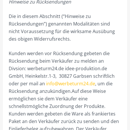
Hinweise zu Rücksendungen
PLZ 2
PLZ 3
Die in diesem Abschnitt (“Hinweise zu
Rücksendungen”) genannten Modalitäten sind
PLZ 4
nicht Voraussetzung für die wirksame Ausübung
PLZ 5
des obigen Widerrufsrechts.
PLZ 6
Kunden werden vor Rücksendung gebeten die
PLZ 7
Rücksendung beim Verkäufer zu melden an
Divsion: werbeturm24.de idee-produktion.de
PLZ 8
GmbH, Heinkelstr.1-3, 30827 Garbsen schriftlich
PLZ 9
oder per mail an
info@werbeturm24.de
, um die
Rücksendung anzukündigen.Auf diese Weise
MEIN KONTO
ermöglichen sie dem Verkäufer eine
schnellstmögliche Zuordnung der Produkte.
ANMELDEN
Kunden werden gebeten die Ware als frankiertes
ABMELDEN
Paket an den Verkäufer zurück zu senden und den
Einlieferbeleg aufzubewahren. Der Verkäufer
BESTELLVORGANG