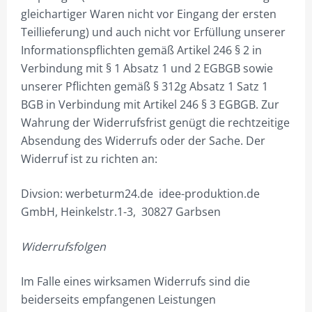
gleichartiger Waren nicht vor Eingang der ersten
40M MAST
Teillieferung) und auch nicht vor Erfüllung unserer
Informationspflichten gemäß Artikel 246 § 2 in
45M MAST
Verbindung mit § 1 Absatz 1 und 2 EGBGB sowie
50M MAST
unserer Pflichten gemäß § 312g Absatz 1 Satz 1
BGB in Verbindung mit Artikel 246 § 3 EGBGB. Zur
PFLUGMASTKRONE
Wahrung der Widerrufsfrist genügt die rechtzeitige
7,5M MAST
Absendung des Widerrufs oder der Sache. Der
Widerruf ist zu richten an:
10M MAST
Divsion: werbeturm24.de idee-produktion.de
12,5M MAST
GmbH, Heinkelstr.1-3, 30827 Garbsen
15M MAST
Widerrufsfolgen
20M MAST
25M MAST
Im Falle eines wirksamen Widerrufs sind die
beiderseits empfangenen Leistungen
30M MAST