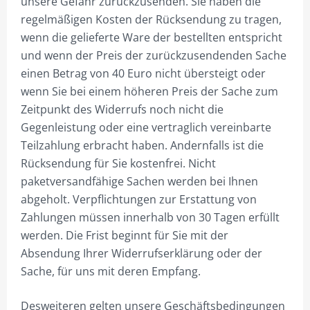
unsere Gefahr zurückzusenden. Sie haben die
30M MAST
regelmäßigen Kosten der Rücksendung zu tragen,
wenn die gelieferte Ware der bestellten entspricht
35M MAST
und wenn der Preis der zurückzusendenden Sache
40M MAST
einen Betrag von 40 Euro nicht übersteigt oder
wenn Sie bei einem höheren Preis der Sache zum
45M MAST
Zeitpunkt des Widerrufs noch nicht die
50M MAST
Gegenleistung oder eine vertraglich vereinbarte
Teilzahlung erbracht haben. Andernfalls ist die
VIERECKMASTKRONE
Rücksendung für Sie kostenfrei. Nicht
paketversandfähige Sachen werden bei Ihnen
7,5M MAST
abgeholt. Verpflichtungen zur Erstattung von
10M MAST
Zahlungen müssen innerhalb von 30 Tagen erfüllt
werden. Die Frist beginnt für Sie mit der
12,5M MAST
Absendung Ihrer Widerrufserklärung oder der
15M MAST
Sache, für uns mit deren Empfang.
20M MAST
Desweiteren gelten unsere Geschäftsbedingungen