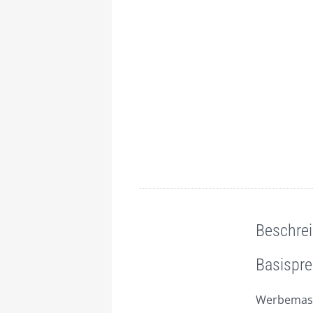
Beschreibung
Beschre
Basispre
Werbemaste