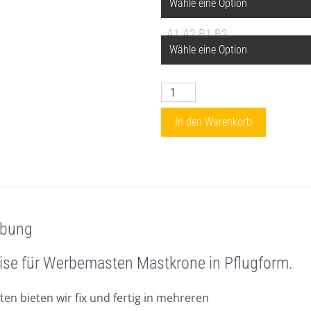
A1 A2 B1 B2
Leeren
10m
Mast
In den Warenkorb
-
Pflugmastkrone
Menge
ibung
ise für Werbemasten Mastkrone in Pflugform.
n bieten wir fix und fertig in mehreren