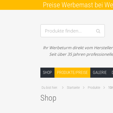
Preise Werbemast bei W
Produkte finden…
Ihr Werbeturm direkt vom Hersteller! 
Seit über 35 Jahren professionel
Springe zum Inhalt
SHOP
PRODUKTE/PREISE
GALERIE
Du bist hier:
Startseite
Produkte
10m
Shop