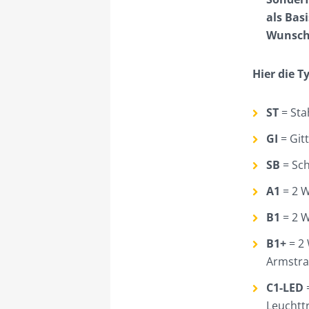
als Bas
Wunsch-
Hier die 
ST
= Sta
GI
= Git
SB
= Sc
A1
= 2 
B1
= 2 W
B1+
= 2 
Armstra
C1-LED
Leuchtt