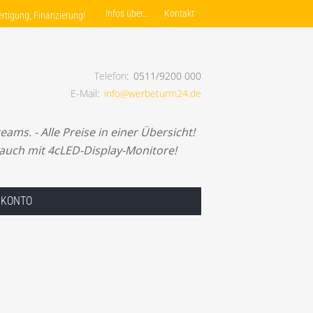
Infos über….
Kontakt
rtigung, Finanzierung!
Telefon
0511/9200 000
E-Mail
info@werbeturm24.de
nlagenfertigung, Finanzierung!
ams. - Alle Preise in einer Übersicht!
 auch mit 4cLED-Display-Monitore!
 KONTO