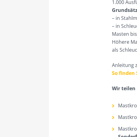
1.000 Ausf
Grundsätzl
– in Stahl
– in Schle
Masten bis
Höhere Ma
als Schleu
Anleitung 
So finden 
W
ir teile
Mastkro
Mastkro
Mastkro
Sonderf