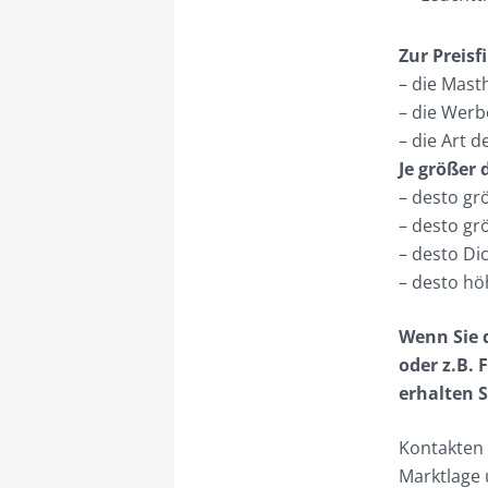
Zur Preisf
– die Mas
– die Wer
– die Art 
Je größer 
– desto gr
– desto g
– desto Di
– desto h
Wenn Sie d
oder z.B. 
erhalten 
Kontakten 
Marktlage 