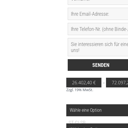
26.402,40
€
–
72.097
Zzgl. 19% MwSt.
BASIC BIG SUPERBIG
ST GI SB