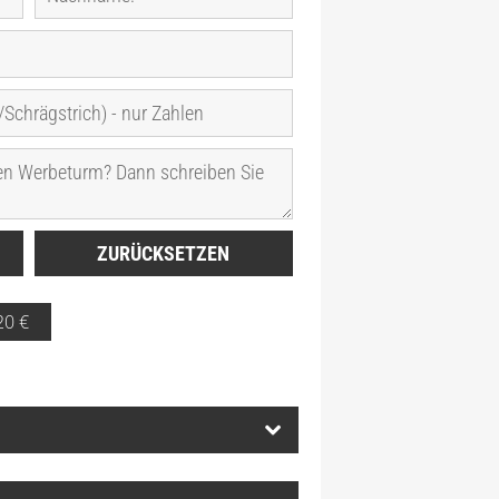
,20
€